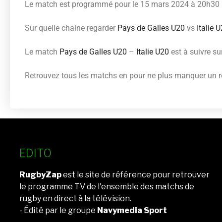
Le match est programmé pour le 15 mars 2024 à 20h30
Sur quelle chaine regarder
Pays de Galles U20
vs
Italie 
Le match
Pays de Galles U20
–
Italie U20
est à suivre su
Retrouvez tous les matchs en pour ne plus manquer un re
EDITO
RugbyZap
est le site de référence pour retrouver
le programme TV de l'ensemble des matchs de
rugby en direct à la télévision.
- Édité par le groupe
Navymedia Sport