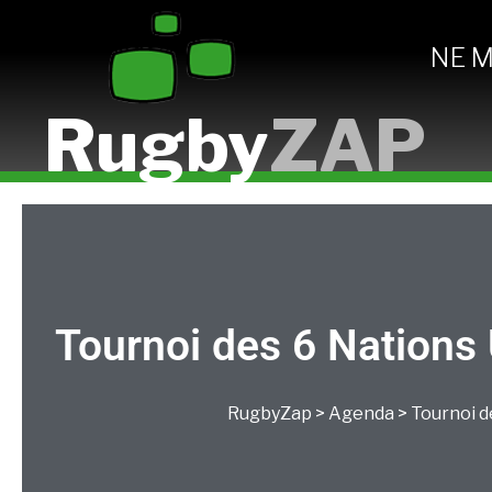
NE 
Rugby
ZAP
Tournoi des 6 Nations 
RugbyZap
>
Agenda
>
Tournoi d