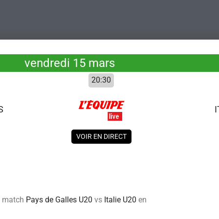
vendredi 15 mars
20:30
S
I
VOIR EN DIRECT
du match
Pays de Galles U20
vs
Italie U20
en