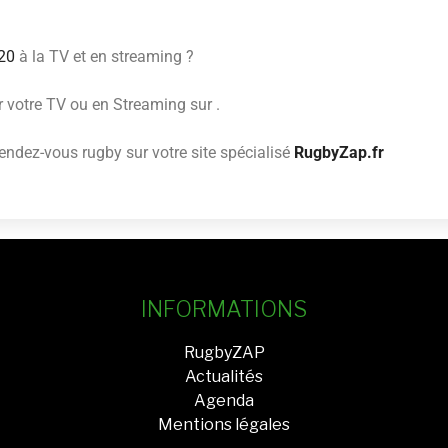
U20
à la TV et en streaming ?
r votre TV ou en Streaming sur .
ndez-vous rugby sur votre site spécialisé
RugbyZap.fr
INFORMATIONS
RugbyZAP
Actualités
Agenda
Mentions légales