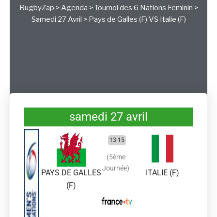
RugbyZap
>
Agenda
>
Tournoi des 6 Nations Feminin
>
Samedi 27 Avril
>
Pays de Galles (F)
VS
Italie (F)
samedi 27 avril
13:15
(5ème
Journée)
PAYS DE GALLES
ITALIE (F)
(F)