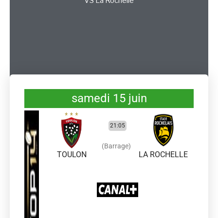
VS
La Rochelle
samedi 15 juin
21:05
(Barrage)
TOULON
LA ROCHELLE