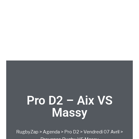
Pro D2 – Aix VS
Massy
RugbyZap
>
Agenda
>
Pro D2
>
Vendredi 07 Avril
>