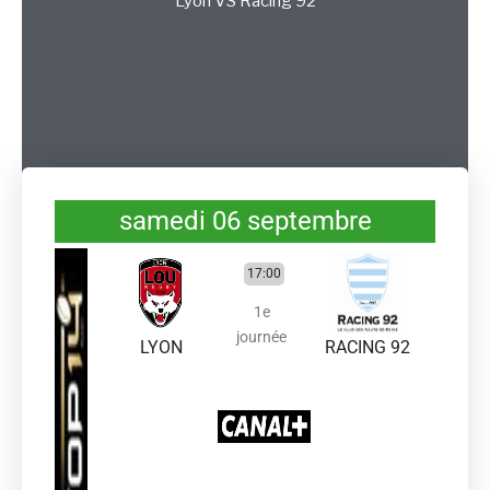
Lyon
VS
Racing 92
samedi 06 septembre
17:00
1e
journée
LYON
RACING 92