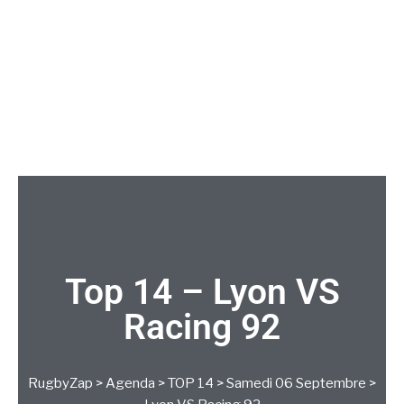
Top 14 – Lyon VS
Racing 92
RugbyZap
>
Agenda
>
TOP 14
>
Samedi 06 Septembre
>