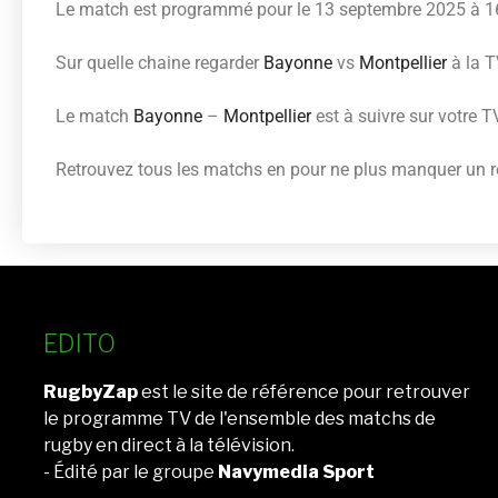
Le match est programmé pour le 13 septembre 2025 à 
Sur quelle chaine regarder
Bayonne
vs
Montpellier
à la T
Le match
Bayonne
–
Montpellier
est à suivre sur votre 
Retrouvez tous les matchs en
pour ne plus manquer un re
EDITO
RugbyZap
est le site de référence pour retrouver
le programme TV de l'ensemble des matchs de
rugby en direct à la télévision.
- Édité par le groupe
Navymedia Sport