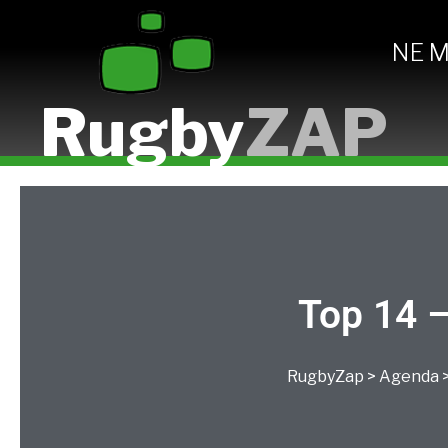
NE 
Rugby
ZAP
Top 14 
RugbyZap
>
Agenda