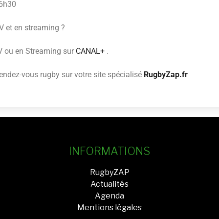
16h30
V et en streaming ?
TV ou en Streaming sur
CANAL+
.
ndez-vous rugby sur votre site spécialisé
RugbyZap.fr
INFORMATIONS
RugbyZAP
Actualités
Agenda
Mentions légales