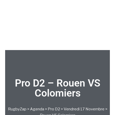
Pro D2 – Rouen VS
Colomiers
RugbyZap
>
Agenda
>
Pro D2
>
Vendredi 17 Novembre
>