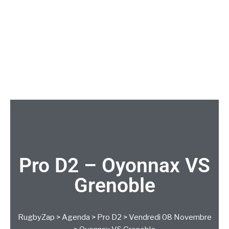
Pro D2 – Oyonnax VS
Grenoble
RugbyZap
>
Agenda
>
Pro D2
>
Vendredi 08 Novembre